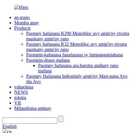
an-trano
Momba anay
Products
Paompy hafanana R290 Monobloc avy amin'ny rivotra
mankany amin'ny rano
Paompy hafanana R32 Monobloc avy amin'ny rivotra
mankany amin'ny rano
Paompin-kafanana fanafanana sy fampangatsiahana
Paompin-drano mafana
Paompy hafanana ara-barotra andiany rano
mafana
Paompy Hafanana Indostrialy amin'ny Mari-pana Avo
dia Avo
vahaolana
NEWS
tolotra
VR
Mifandraisa aminay
English