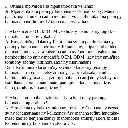
F. Orinasa mpivarotra sa mpanamboatra ve ianao?
A: Mpanamboatra paompy hafanana eto Shina izahay. Manam-
pahaizana manokana amin'ny famolavolana/famokarana paompy
hafanana nandritra ny 12 taona mahery izahay.
F. Afaka manao ODM/OEM ve aho ary manonta ny logo-ko
manokana amin'ny vokatra?
A: Eny, amin'ny alalan'ny fikarohana sy fampandrosoana ny
paompy hafanana nandritra ny 10 taona, ny ekipa teknika hien
dia matihanina sy za-draharaha amin'ny fanolorana vahaolana
namboarina ho an'ny mpanjifa OEM, ODM, izay iray amin'ireo
tombony azonay indrindra amin'ny fifaninanana.
Raha tsy mifanaraka amin'ny zavatra takinao ny paompy
hafanana an-tserasera etsy ambony, aza misalasala mandefa
hafatra aminay, manana paompy hafanana an-jatony izahay azo
isafidianana, na manamboatra paompy hafanana araka izay
ilaina, tombony ho anay izany!
F. Ahoana no ahafantarako raha tsara kalitao ny paompy
hafanana ampiasainao?
A: Azo ekena ny baiko santionany ho an'ny fitsapana ny tsenao
sy ny fanamarinana ny kalitaonay Ary manana rafitra fanaraha-
maso kalitao henjana izahay manomboka amin'ny akora miditra
ka hatramin'ny fanaterana vokatra vita.