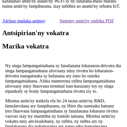
kafananao amin'ny alàlan'ny Wi-Fi sy ny fanaraha-maso marani-
tsaina amin'ny fampiharana, izay tafiditra ao anatin'ny sehatra IoT.
Alefaso mailaka aminay
Sintomy amin'ny endrika PDF
Antsipirian'ny vokatra
Marika vokatra
Ny singa fampangatsiahana sy fanafanana loharanon-drivotra dia
singa fampangatsiahana afovoany misy rivotra ho loharanon-
drivotra mangatsiaka sy hafanana ary rano ho ranoka
fampangatsiahana. Afaka mamorona rafitra fampangatsiahana
afovoany misy fitaovana terminal isan-karazany toy ny singa
mpankafy sy boaty fampangatsiahana rivotra izy io.
Miorina amin'ny traikefa efa ho 24 taona amin'ny R&D,
famolavolana ary fampiharana, ny Hien dia namoaka hatrany
ireo fitaovana fampangatsiahana sy fanafanana loharano rivotra
vaovao izay tsy manimba ny tontolo iainana. Miorina amin'ny
vokatra tany am-boalohany, ny rafitra, ny rafitra ary ny
fandaharana dia nohatsaraina ary natao mba hanomezana