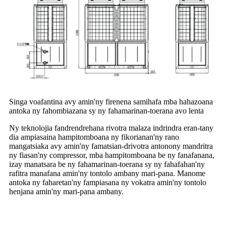
Singa voafantina avy amin'ny firenena samihafa mba hahazoana
antoka ny fahombiazana sy ny fahamarinan-toerana avo lenta
Ny teknolojia fandrendrehana rivotra malaza indrindra eran-tany
dia ampiasaina hampitomboana ny fikorianan'ny rano
mangatsiaka avy amin'ny famatsian-drivotra antonony mandritra
ny fiasan'ny compressor, mba hampitomboana be ny fanafanana,
izay manatsara be ny fahamarinan-toerana sy ny fahafahan'ny
rafitra manafana amin'ny tontolo ambany mari-pana. Manome
antoka ny faharetan'ny fampiasana ny vokatra amin'ny tontolo
henjana amin'ny mari-pana ambany.