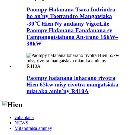
Paompy Hafanana Tsara Indrindra
ho an'ny Toetrandro Mangatsiaka
-30℃ Hien Ny andiany VigorLife
Paompy Hafanana Fanafanana sy
Fampangatsiahana An-trano 16kW–
38kW
Paompy hafanana loharano rivotra
Hien 65kw misy rivotra mangatsiaka
miaraka amin'ny R410A
vahaolana
NEWS
Mifandraisa aminay