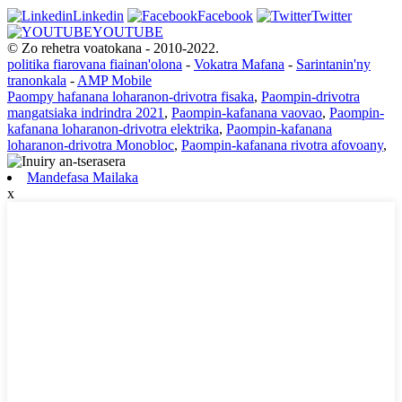
Linkedin
Facebook
Twitter
YOUTUBE
© Zo rehetra voatokana - 2010-2022.
politika fiarovana fiainan'olona
-
Vokatra Mafana
-
Sarintanin'ny
tranonkala
-
AMP Mobile
Paompy hafanana loharanon-drivotra fisaka
,
Paompin-drivotra
mangatsiaka indrindra 2021
,
Paompin-kafanana vaovao
,
Paompin-
kafanana loharanon-drivotra elektrika
,
Paompin-kafanana
loharanon-drivotra Monobloc
,
Paompin-kafanana rivotra afovoany
,
Mandefasa Mailaka
x