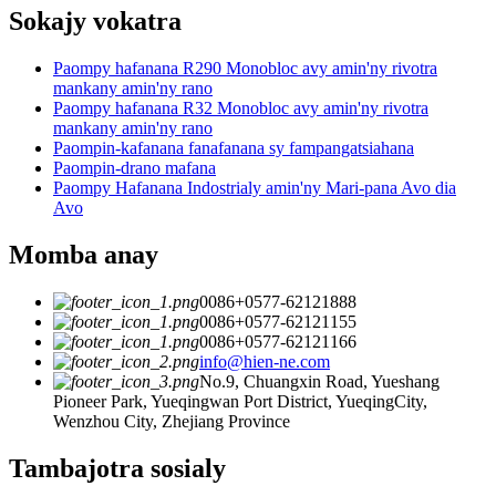
Sokajy vokatra
Paompy hafanana R290 Monobloc avy amin'ny rivotra
mankany amin'ny rano
Paompy hafanana R32 Monobloc avy amin'ny rivotra
mankany amin'ny rano
Paompin-kafanana fanafanana sy fampangatsiahana
Paompin-drano mafana
Paompy Hafanana Indostrialy amin'ny Mari-pana Avo dia
Avo
Momba anay
0086+0577-62121888
0086+0577-62121155
0086+0577-62121166
info@hien-ne.com
No.9, Chuangxin Road, Yueshang
Pioneer Park, Yueqingwan Port District, YueqingCity,
Wenzhou City, Zhejiang Province
Tambajotra sosialy