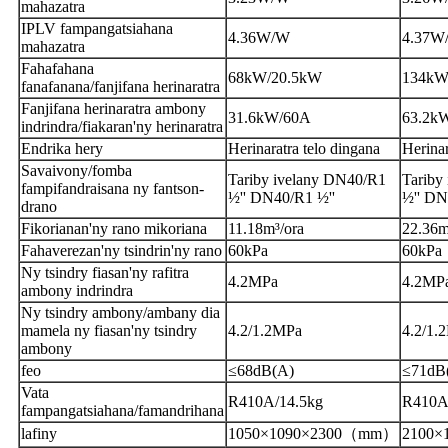
mahazatra
IPLV fampangatsiahana
4.36W/W
4.37W
mahazatra
Fahafahana
68kW/20.5kW
134kW
fanafanana/fanjifana herinaratra
Fanjifana herinaratra ambony
31.6kW/60A
63.2k
indrindra/fiakaran'ny herinaratra
Endrika hery
Herinaratra telo dingana
Herinar
Savaivony/fomba
Tariby ivelany DN40/R1
Tariby
fampifandraisana ny fantson-
½'' DN40/R1 ½''
½'' DN
drano
Fikorianan'ny rano mikoriana
11.18m³/ora
22.36m
Fahaverezan'ny tsindrin'ny rano
60kPa
60kPa
Ny tsindry fiasan'ny rafitra
4.2MPa
4.2MP
ambony indrindra
Ny tsindry ambony/ambany dia
mamela ny fiasan'ny tsindry
4.2/1.2MPa
4.2/1.
ambony
feo
≤68dB(A)
≤71dB
Vata
R410A/14.5kg
R410A
fampangatsiahana/famandrihana
lafiny
1050×1090×2300（mm）
2100