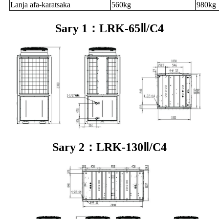
Lanja afa-karatsaka
560kg
980kg
Sary 1：LRK-65Ⅱ/C4
Sary 2：LRK-130Ⅱ/C4