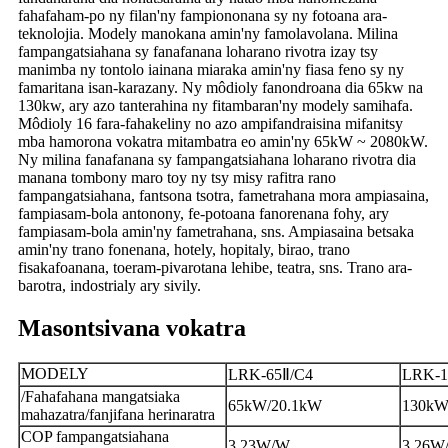
fahafaham-po ny filan'ny fampiononana sy ny fotoana ara-
teknolojia. Modely manokana amin'ny famolavolana. Milina
fampangatsiahana sy fanafanana loharano rivotra izay tsy
manimba ny tontolo iainana miaraka amin'ny fiasa feno sy ny
famaritana isan-karazany. Ny môdioly fanondroana dia 65kw na
130kw, ary azo tanterahina ny fitambaran'ny modely samihafa.
Môdioly 16 fara-fahakeliny no azo ampifandraisina mifanitsy
mba hamorona vokatra mitambatra eo amin'ny 65kW ~ 2080kW.
Ny milina fanafanana sy fampangatsiahana loharano rivotra dia
manana tombony maro toy ny tsy misy rafitra rano
fampangatsiahana, fantsona tsotra, fametrahana mora ampiasaina,
fampiasam-bola antonony, fe-potoana fanorenana fohy, ary
fampiasam-bola amin'ny fametrahana, sns. Ampiasaina betsaka
amin'ny trano fonenana, hotely, hopitaly, birao, trano
fisakafoanana, toeram-pivarotana lehibe, teatra, sns. Trano ara-
barotra, indostrialy ary sivily.
Masontsivana vokatra
MODELY
LRK-65Ⅱ/C4
LRK-1
/Fahafahana mangatsiaka
65kW/20.1kW
130kW
mahazatra/fanjifana herinaratra
COP fampangatsiahana
3.23W/W
3.26W