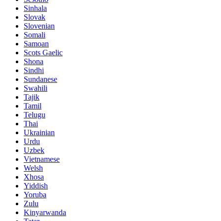
Sinhala
Slovak
Slovenian
Somali
Samoan
Scots Gaelic
Shona
Sindhi
Sundanese
Swahili
Tajik
Tamil
Telugu
Thai
Ukrainian
Urdu
Uzbek
Vietnamese
Welsh
Xhosa
Yiddish
Yoruba
Zulu
Kinyarwanda