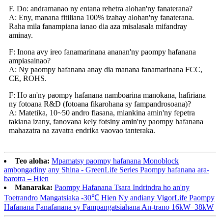
F. Do: andramanao ny entana rehetra alohan'ny fanaterana?
A: Eny, manana fitiliana 100% izahay alohan'ny fanaterana.
Raha mila fanampiana ianao dia aza misalasala mifandray
aminay.
F: Inona avy ireo fanamarinana ananan'ny paompy hafanana
ampiasainao?
A: Ny paompy hafanana anay dia manana fanamarinana FCC,
CE, ROHS.
F: Ho an'ny paompy hafanana namboarina manokana, hafiriana
ny fotoana R&D (fotoana fikarohana sy fampandrosoana)?
A: Matetika, 10~50 andro fiasana, miankina amin'ny fepetra
takiana izany, fanovana kely fotsiny amin'ny paompy hafanana
mahazatra na zavatra endrika vaovao tanteraka.
Teo aloha:
Mpamatsy paompy hafanana Monoblock
ambongadiny any Shina - GreenLife Series Paompy hafanana ara-
barotra – Hien
Manaraka:
Paompy Hafanana Tsara Indrindra ho an'ny
Toetrandro Mangatsiaka -30℃ Hien Ny andiany VigorLife Paompy
Hafanana Fanafanana sy Fampangatsiahana An-trano 16kW–38kW