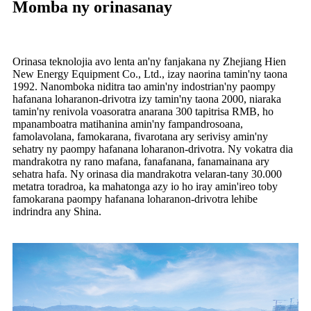
Momba ny orinasanay
Orinasa teknolojia avo lenta an'ny fanjakana ny Zhejiang Hien
New Energy Equipment Co., Ltd., izay naorina tamin'ny taona
1992. Nanomboka niditra tao amin'ny indostrian'ny paompy
hafanana loharanon-drivotra izy tamin'ny taona 2000, niaraka
tamin'ny renivola voasoratra anarana 300 tapitrisa RMB, ho
mpanamboatra matihanina amin'ny fampandrosoana,
famolavolana, famokarana, fivarotana ary serivisy amin'ny
sehatry ny paompy hafanana loharanon-drivotra. Ny vokatra dia
mandrakotra ny rano mafana, fanafanana, fanamainana ary
sehatra hafa. Ny orinasa dia mandrakotra velaran-tany 30.000
metatra toradroa, ka mahatonga azy io ho iray amin'ireo toby
famokarana paompy hafanana loharanon-drivotra lehibe
indrindra any Shina.