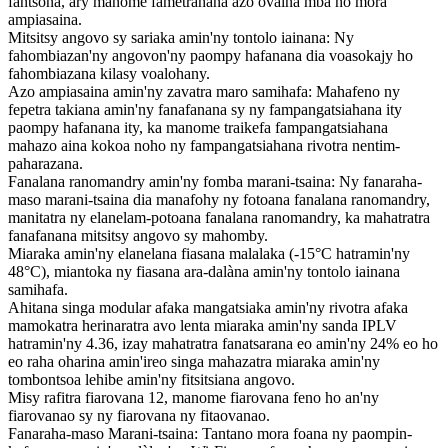
fantsona, ary manome fametrahana azo ovaina mba ho mora
ampiasaina.
Mitsitsy angovo sy sariaka amin'ny tontolo iainana: Ny
fahombiazan'ny angovon'ny paompy hafanana dia voasokajy ho
fahombiazana kilasy voalohany.
Azo ampiasaina amin'ny zavatra maro samihafa: Mahafeno ny
fepetra takiana amin'ny fanafanana sy ny fampangatsiahana ity
paompy hafanana ity, ka manome traikefa fampangatsiahana
mahazo aina kokoa noho ny fampangatsiahana rivotra nentim-
paharazana.
Fanalana ranomandry amin'ny fomba marani-tsaina: Ny fanaraha-
maso marani-tsaina dia manafohy ny fotoana fanalana ranomandry,
manitatra ny elanelam-potoana fanalana ranomandry, ka mahatratra
fanafanana mitsitsy angovo sy mahomby.
Miaraka amin'ny elanelana fiasana malalaka (-15°C hatramin'ny
48°C), miantoka ny fiasana ara-dalàna amin'ny tontolo iainana
samihafa.
Ahitana singa modular afaka mangatsiaka amin'ny rivotra afaka
mamokatra herinaratra avo lenta miaraka amin'ny sanda IPLV
hatramin'ny 4.36, izay mahatratra fanatsarana eo amin'ny 24% eo ho
eo raha oharina amin'ireo singa mahazatra miaraka amin'ny
tombontsoa lehibe amin'ny fitsitsiana angovo.
Misy rafitra fiarovana 12, manome fiarovana feno ho an'ny
fiarovanao sy ny fiarovana ny fitaovanao.
Fanaraha-maso Marani-tsaina: Tantano mora foana ny paompin-