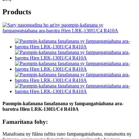
Products
Paompin-kafanana fanafanana sy fampangatsiahana ara-
barotra Hien LRK-130I1/C4 R410A
Famaritana fohy:
Manafoana ny filàna rafitra rano fampangatsiahana, manatsotra ny