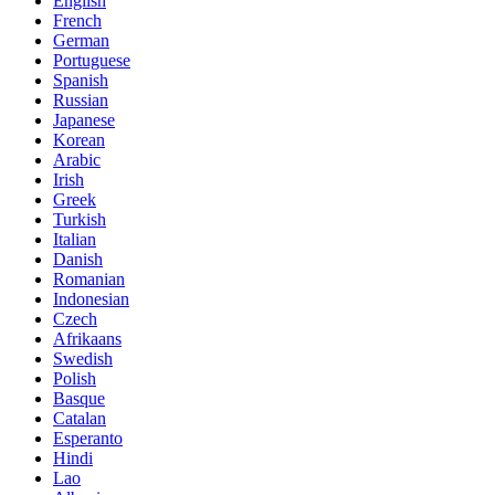
English
French
German
Portuguese
Spanish
Russian
Japanese
Korean
Arabic
Irish
Greek
Turkish
Italian
Danish
Romanian
Indonesian
Czech
Afrikaans
Swedish
Polish
Basque
Catalan
Esperanto
Hindi
Lao