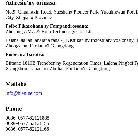
Adiresin'ny orinasa
No.9, Chuangxin Road, Yueshang Pioneer Park, Yueqingwan Port D
City, Zhejiang Province
Foibe Fikarohana sy Fampandrosoana:
Zhejiang AMA & Hien Technology Co., Ltd.
Lalana Jialian laharana faha-4, Distrikan'ny Indostrialy Voalohany,
Zhongshan, Faritanin'i Guangdong
Foibe ara-barotra:
Efitrano 1810B Tranoben'ny Regeneration Times, Lalana Pingbei Fa
Xiangzhou, Tanànan'i Zhuhai, Faritanin'i Guangdong
Mailaka
info@hien-ne.com
Phone
0086+0577-62121888
0086+0577-62121155
0086+0577-62121166