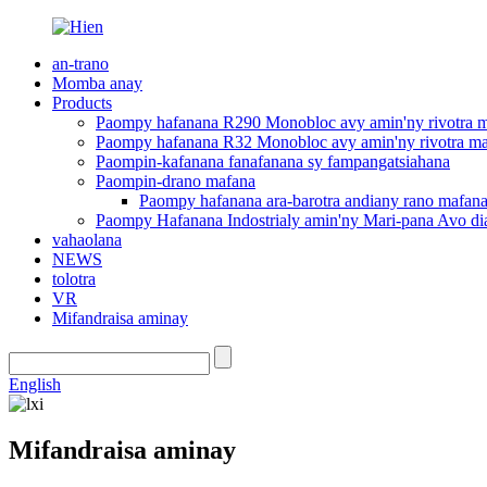
an-trano
Momba anay
Products
Paompy hafanana R290 Monobloc avy amin'ny rivotra 
Paompy hafanana R32 Monobloc avy amin'ny rivotra ma
Paompin-kafanana fanafanana sy fampangatsiahana
Paompin-drano mafana
Paompy hafanana ara-barotra andiany rano mafan
Paompy Hafanana Indostrialy amin'ny Mari-pana Avo di
vahaolana
NEWS
tolotra
VR
Mifandraisa aminay
English
Mifandraisa aminay