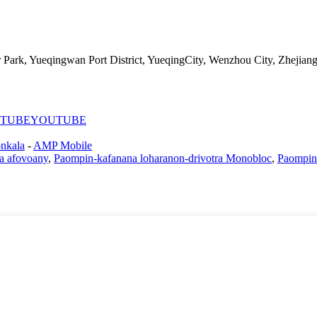
Park, Yueqingwan Port District, YueqingCity, Wenzhou City, Zhejian
YOUTUBE
onkala
-
AMP Mobile
a afovoany
,
Paompin-kafanana loharanon-drivotra Monobloc
,
Paompin