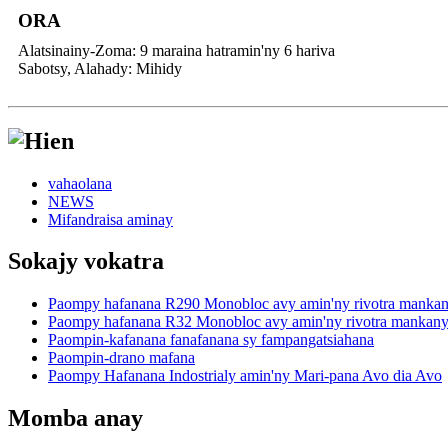
ORA
Alatsinainy-Zoma: 9 maraina hatramin'ny 6 hariva
Sabotsy, Alahady: Mihidy
vahaolana
NEWS
Mifandraisa aminay
Sokajy vokatra
Paompy hafanana R290 Monobloc avy amin'ny rivotra mankan
Paompy hafanana R32 Monobloc avy amin'ny rivotra mankany
Paompin-kafanana fanafanana sy fampangatsiahana
Paompin-drano mafana
Paompy Hafanana Indostrialy amin'ny Mari-pana Avo dia Avo
Momba anay