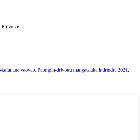
g Province
-kafanana vaovao
,
Paompin-drivotra mangatsiaka indrindra 2021
,