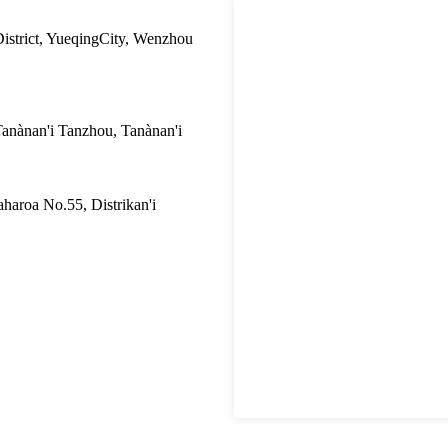
istrict, YueqingCity, Wenzhou
 Tanànan'i Tanzhou, Tanànan'i
haroa No.55, Distrikan'i