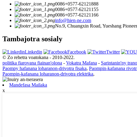
0086+0577-62121888
0086+0577-62121155
0086+0577-62121166
info@hien-ne.com
No.9, Chuangxin Road, Yueshang Pioneer 
Tambajotra sosialy
Linkedin
Facebook
Twitter
© Zo rehetra voatokana - 2010-2022.
politika fiarovana fiainan'olona
-
Vokatra Mafana
-
Sarintanin'ny tran
Paompy hafanana loharanon-drivotra fisaka
,
Paompin-kafanana rivotr
Paompin-kafanana loharanon-drivotra elektrika
,
Mandefasa Mailaka
x