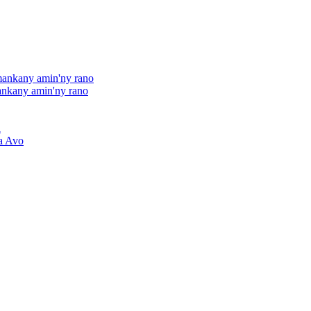
mankany amin'ny rano
nkany amin'ny rano
a
a Avo