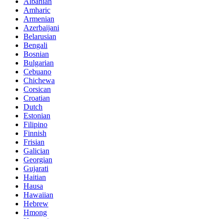
Albanian
Amharic
Armenian
Azerbaijani
Belarusian
Bengali
Bosnian
Bulgarian
Cebuano
Chichewa
Corsican
Croatian
Dutch
Estonian
Filipino
Finnish
Frisian
Galician
Georgian
Gujarati
Haitian
Hausa
Hawaiian
Hebrew
Hmong