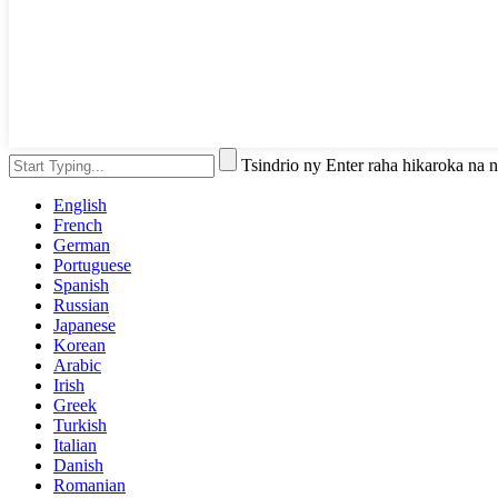
Tsindrio ny Enter raha hikaroka na
English
French
German
Portuguese
Spanish
Russian
Japanese
Korean
Arabic
Irish
Greek
Turkish
Italian
Danish
Romanian