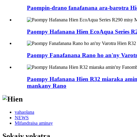
Paompin-drano fanafanana ara-barotra H
Paompy Hafanana Hien EcoAqua Series R2
Paompy Fanafanana Rano ho an'ny Varotr
Paompy Hafanana Hien R32 miaraka amin
mankany Rano
vahaolana
NEWS
Mifandraisa aminay
Sokajy vokatra