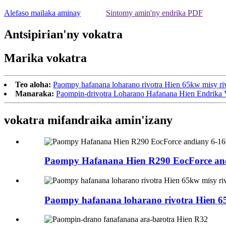
Alefaso mailaka aminay
Sintomy amin'ny endrika PDF
Antsipirian'ny vokatra
Marika vokatra
Teo aloha:
Paompy hafanana loharano rivotra Hien 65kw misy r
Manaraka:
Paompin-drivotra Loharano Hafanana Hien Endrika
vokatra mifandraika amin'izany
Paompy Hafanana Hien R290 EocForce an
Paompy hafanana loharano rivotra Hien 6