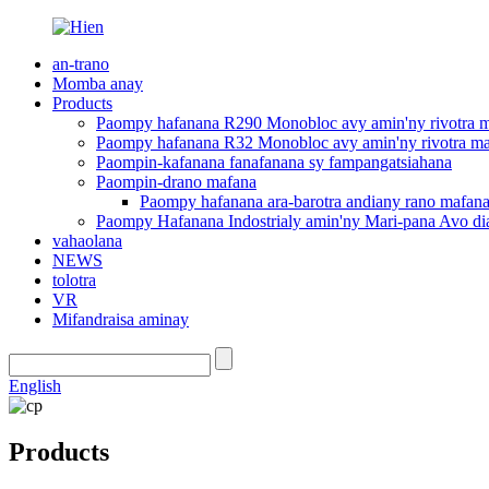
an-trano
Momba anay
Products
Paompy hafanana R290 Monobloc avy amin'ny rivotra 
Paompy hafanana R32 Monobloc avy amin'ny rivotra ma
Paompin-kafanana fanafanana sy fampangatsiahana
Paompin-drano mafana
Paompy hafanana ara-barotra andiany rano mafan
Paompy Hafanana Indostrialy amin'ny Mari-pana Avo di
vahaolana
NEWS
tolotra
VR
Mifandraisa aminay
English
Products