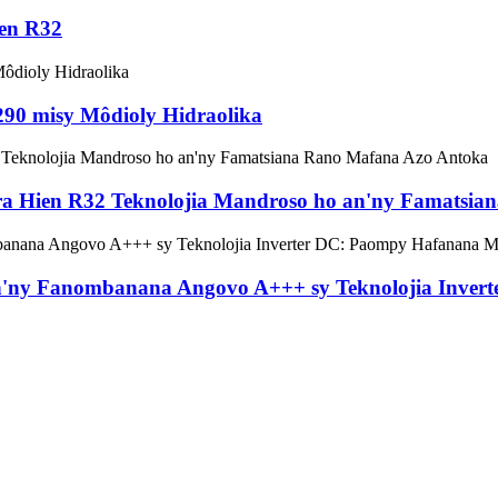
ien R32
90 misy Môdioly Hidraolika
a Hien R32 Teknolojia Mandroso ho an'ny Famatsia
'ny Fanombanana Angovo A+++ sy Teknolojia Invert