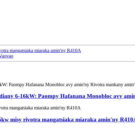
ivotra mangatsiaka miaraka amin'ny R410A
 Vaovao
diany 6-16kW: Paompy Hafanana Monobloc avy amin
5kw misy rivotra mangatsiaka miaraka amin'ny R410