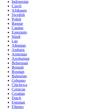
Indonesian
Czech
Afrikaans
Swedish
Polish
Basque
Catalan
Esperanto
Hindi
Lao
Albanian
Amharic
Armenian
Azerbaijani
Belarusian
Bengali
Bosnian
Bulgarian
Cebuano
Chichewa
Corsican
Croatian
Dutch
Estonian
Filipino