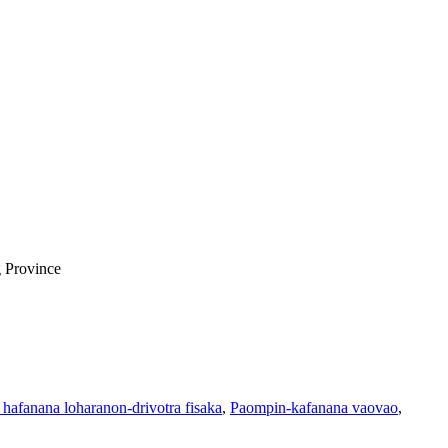
g Province
hafanana loharanon-drivotra fisaka
,
Paompin-kafanana vaovao
,