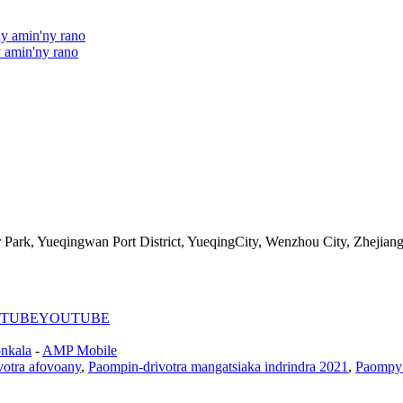
y amin'ny rano
 amin'ny rano
Park, Yueqingwan Port District, YueqingCity, Wenzhou City, Zhejian
YOUTUBE
onkala
-
AMP Mobile
votra afovoany
,
Paompin-drivotra mangatsiaka indrindra 2021
,
Paompy 