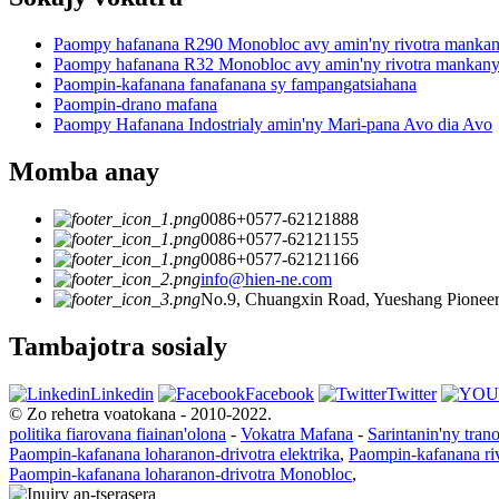
Paompy hafanana R290 Monobloc avy amin'ny rivotra mankan
Paompy hafanana R32 Monobloc avy amin'ny rivotra mankany
Paompin-kafanana fanafanana sy fampangatsiahana
Paompin-drano mafana
Paompy Hafanana Indostrialy amin'ny Mari-pana Avo dia Avo
Momba anay
0086+0577-62121888
0086+0577-62121155
0086+0577-62121166
info@hien-ne.com
No.9, Chuangxin Road, Yueshang Pioneer 
Tambajotra sosialy
Linkedin
Facebook
Twitter
© Zo rehetra voatokana - 2010-2022.
politika fiarovana fiainan'olona
-
Vokatra Mafana
-
Sarintanin'ny tran
Paompin-kafanana loharanon-drivotra elektrika
,
Paompin-kafanana ri
Paompin-kafanana loharanon-drivotra Monobloc
,