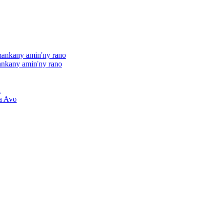
mankany amin'ny rano
nkany amin'ny rano
a
a Avo