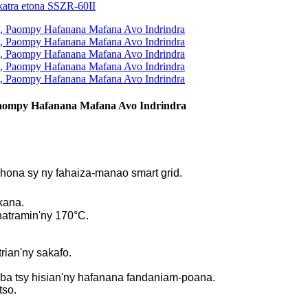
aompy Hafanana Mafana Avo Indrindra
hona sy ny fahaiza-manao smart grid.
kana.
hatramin'ny 170°C.
rian'ny sakafo.
ba tsy hisian'ny hafanana fandaniam-poana.
tso.