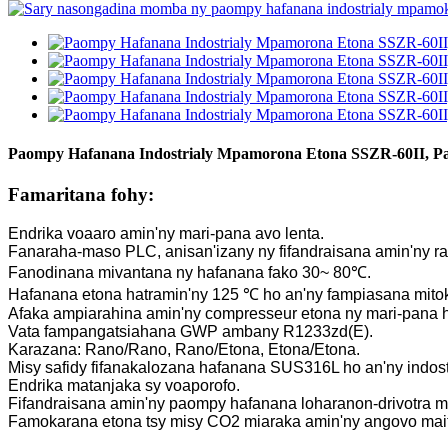
Paompy Hafanana Indostrialy Mpamorona Etona SSZR-60II, P
Famaritana fohy:
Endrika voaaro amin'ny mari-pana avo lenta.
Fanaraha-maso PLC, anisan'izany ny fifandraisana amin'ny ra
Fanodinana mivantana ny hafanana fako 30~ 80℃.
Hafanana etona hatramin'ny 125 ℃ ho an'ny fampiasana mito
Afaka ampiarahina amin'ny compresseur etona ny mari-pana 
Vata fampangatsiahana GWP ambany R1233zd(E).
Karazana: Rano/Rano, Rano/Etona, Etona/Etona.
Misy safidy fifanakalozana hafanana SUS316L ho an'ny indost
Endrika matanjaka sy voaporofo.
Fifandraisana amin'ny paompy hafanana loharanon-drivotra m
Famokarana etona tsy misy CO2 miaraka amin'ny angovo mai